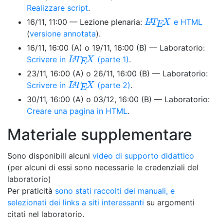
Realizzare script
.
L
A
T
E
X
16/11, 11:00 — Lezione plenaria:
e HTML
A
L
T
X
E
(
versione annotata
).
16/11, 16:00 (A) o 19/11, 16:00 (B) — Laboratorio:
L
A
T
E
X
Scrivere in
(parte 1)
.
A
L
T
X
E
23/11, 16:00 (A) o 26/11, 16:00 (B) — Laboratorio:
L
A
T
E
X
Scrivere in
(parte 2)
.
A
L
T
X
E
30/11, 16:00 (A) o 03/12, 16:00 (B) — Laboratorio:
Creare una pagina in HTML
.
Materiale supplementare
Sono disponibili alcuni
video di supporto didattico
(per alcuni di essi sono necessarie le credenziali del
laboratorio)
Per praticità
sono stati raccolti dei manuali, e
selezionati dei links a siti interessanti
su argomenti
citati nel laboratorio.