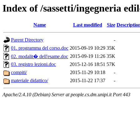
Index of /sassetti/ingegneria edi
Name
Last modified
Size
Descriptio
Parent Directory
-
01. programma del corso.doc
2015-09-19 10:29
35K
2015-09-19 11:26
35K
02. modalit� dell'esame.doc
03. registro lezioni.doc
2015-12-16 18:51
57K
compiti/
2015-11-29 10:18
-
materiale didattico/
2015-11-22 17:37
-
Apache/2.4.10 (Debian) Server at people.cs.dm.unipi.it Port 443