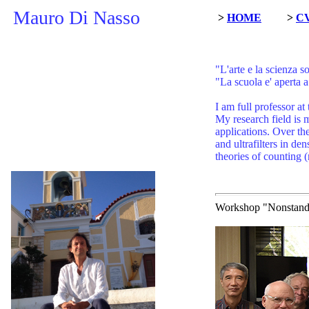
Mauro Di Nasso
>
HOME
>
C
"L'arte e la scienza s
"La scuola e' aperta a 
I am full professor a
My research field is m
applications.
Over the
and ultrafilters in d
theories of counting (
Workshop "Nonstanda