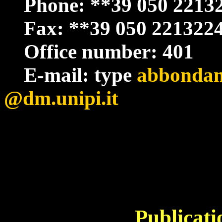
Phone: **39 050 2213
Fax: **39 050 221322
Office number: 401
E-mail: type
abbondan
@dm.unipi.it
Publicati