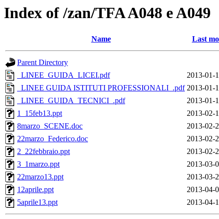
Index of /zan/TFA A048 e A049
Name
Last mo
Parent Directory
_LINEE_GUIDA_LICEI.pdf
2013-01-1
_LINEE GUIDA ISTITUTI PROFESSIONALI_.pdf
2013-01-1
_LINEE_GUIDA_TECNICI_.pdf
2013-01-1
1_15feb13.ppt
2013-02-1
8marzo_SCENE.doc
2013-02-2
22marzo_Federico.doc
2013-02-2
2_22febbraio.ppt
2013-02-2
3_1marzo.ppt
2013-03-0
22marzo13.ppt
2013-03-2
12aprile.ppt
2013-04-0
5aprile13.ppt
2013-04-1